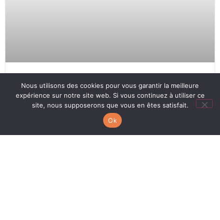
Nous utilisons des cookies pour vous garantir la meilleure
AMÉNAGEMENTS D’ÉPREUVES
expérience sur notre site web. Si vous continuez à utiliser ce
site, nous supposerons que vous en êtes satisfait.
LIRE L'ARTICLE
Ok