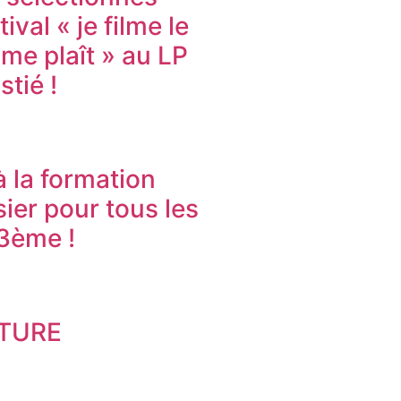
tival « je filme le
 me plaît » au LP
tié !
 la formation
ier pour tous les
 3ème !
TURE