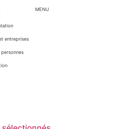
MENU
s
tation
et entreprises
 personnes
tion
 sélectionnés