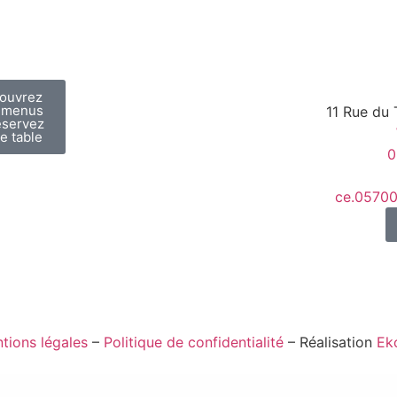
ouvrez
 menus
11 Rue du 
éservez
e table
0
ce.05700
tions légales
–
Politique de confidentialité
– Réalisation
Eko