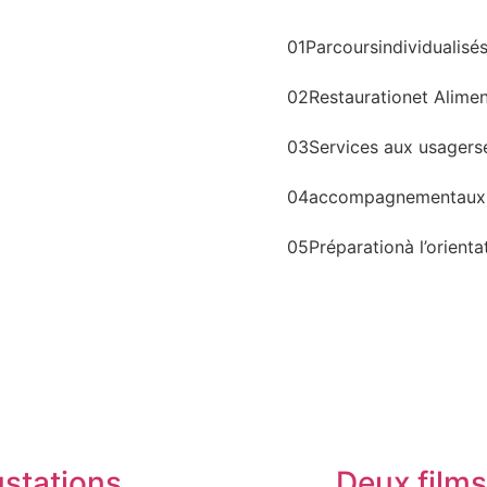
01
Parcours
individualisé
02
Restauration
et Alimen
03
Services aux usagers
04
accompagnement
aux
05
Préparation
à l’orienta
stations
Deux films