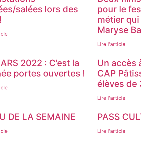
ées/salées lors des
pour le fes
!
métier qui
Maryse Bas
icle
Lire l'article
ARS 2022 : C’est la
Un accès à
née portes ouvertes !
CAP Pâtiss
élèves de
icle
Lire l'article
U DE LA SEMAINE
PASS CUL
icle
Lire l'article