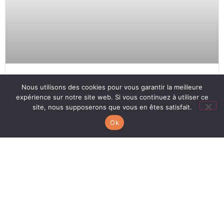
Nous utilisons des cookies pour vous garantir la meilleure
AMÉNAGEMENTS D’ÉPREUVES
expérience sur notre site web. Si vous continuez à utiliser ce
site, nous supposerons que vous en êtes satisfait.
LIRE L'ARTICLE
Ok