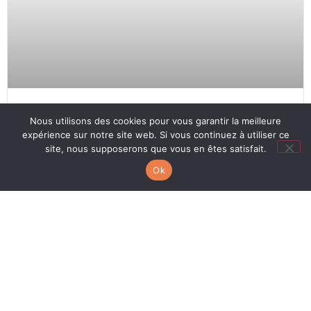
Nous utilisons des cookies pour vous garantir la meilleure
AMÉNAGEMENTS D’ÉPREUVES
expérience sur notre site web. Si vous continuez à utiliser ce
site, nous supposerons que vous en êtes satisfait.
LIRE L'ARTICLE
Ok