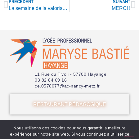
PRÉCÉDENT
SUIVANT
La semaine de la valorisation professionnelle
MERCI !
11 Rue du Tivoli - 57700 Hayange
03 82 84 69 16
ce.0570077@ac-nancy-metz.fr
RESTAURANT PÉDAGOGIQUE
Nous utilisons des cookies pour vous garantir la meilleure
© 2025 Lycée Maryse Bastié − tous droits réservés
Mentions légales
–
Politique de confidentialité
expérience sur notre site web. Si vous continuez à utiliser ce
Réalisation
Ekole.fr